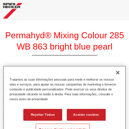
Permahyd® Mixing Colour 285
WB 863 bright blue pearl
A Base Permahyd 285 Perlado é adequada para utilização
Tratamos as suas informações pessoais para medir e melhorar os nossos
com Permahyd Base Bicamada Nacarada 285, um sistema
sites e serviços, para ajudar as nossas campanhas de marketing e fornecer
de base bicamada aquosa de alta qualidade. Está baseada
conteúdo e publicidade personalizados. Pode exercer os seus direitos de
privacidade clicando no botão à direita. Para mais informações, consulte o
numa tecnologia especial de dispersão de poliuretano para
nosso aviso de privacidade
cores sólidas e de efeitos.
Rejeitar Todos
Aceitar cookies
Características do produto
Permite uma aplicação simples e rápida numa operação
de 1.5 demãos.