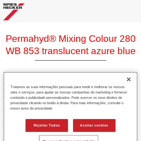
Permahyd® Mixing Colour 280
WB 853 translucent azure blue
A Base Permahyd 280 Perlado é adequada para utilização
Tratamos as suas informações pessoais para medir e melhorar os nossos
com Permahyd Base Bicamada Nacarada 285, um sistema
sites e serviços, para ajudar as nossas campanhas de marketing e fornecer
de base bicamada aquosa de alta qualidade. Está baseada
conteúdo e publicidade personalizados. Pode exercer os seus direitos de
privacidade clicando no botão à direita. Para mais informações, consulte o
numa tecnologia especial de dispersão de poliuretano para
nosso aviso de privacidade
cores sólidas e de efeitos.
Rejeitar Todos
Aceitar cookies
Características do produto
Permite uma aplicação simples e rápida numa operação
de 1.5 demãos.