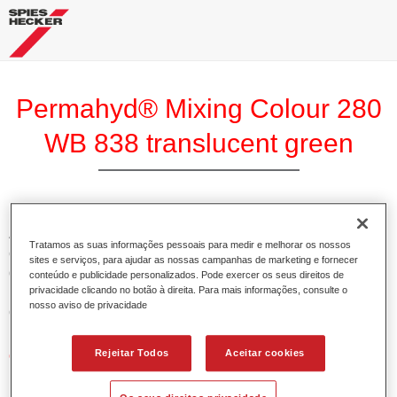
Permahyd® Mixing Colour 280
WB 838 translucent green
A Base Permahyd 280 Perlado é adequada para utilização
Tratamos as suas informações pessoais para medir e melhorar os nossos
com Permahyd Base Bicamada Nacarada 285, um sistema
sites e serviços, para ajudar as nossas campanhas de marketing e fornecer
de base bicamada aquosa de alta qualidade. Está baseada
conteúdo e publicidade personalizados. Pode exercer os seus direitos de
privacidade clicando no botão à direita. Para mais informações, consulte o
numa tecnologia especial de dispersão de poliuretano para
nosso aviso de privacidade
cores sólidas e de efeitos.
Rejeitar Todos
Aceitar cookies
Características do produto
Permite uma aplicação simples e rápida numa operação
de 1.5 demãos.