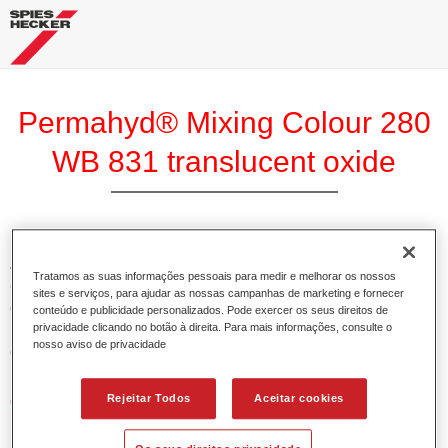
Permahyd® Mixing Colour 280
WB 831 translucent oxide
A Base Permahyd 280 Perlado é adequada para utilização
Tratamos as suas informações pessoais para medir e melhorar os nossos
com Permahyd Base Bicamada Nacarada 285, um sistema
sites e serviços, para ajudar as nossas campanhas de marketing e fornecer
de base bicamada aquosa de alta qualidade. Está baseada
conteúdo e publicidade personalizados. Pode exercer os seus direitos de
privacidade clicando no botão à direita. Para mais informações, consulte o
numa tecnologia especial de dispersão de poliuretano para
nosso aviso de privacidade
cores sólidas e de efeitos.
Rejeitar Todos
Aceitar cookies
Características do produto
Permite uma aplicação simples e rápida numa operação
de 1.5 demãos.