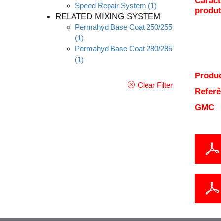
Caract
Speed Repair System
(1)
produ
RELATED MIXING SYSTEM
Permahyd Base Coat 250/255
(1)
Permahyd Base Coat 280/285
(1)
Produc
Clear Filter
Referê
GMC