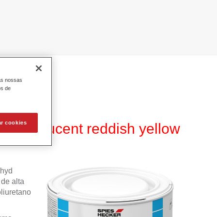
as nossas
os de
ar cookies
translucent reddish yellow
ahyd
de alta
liuretano