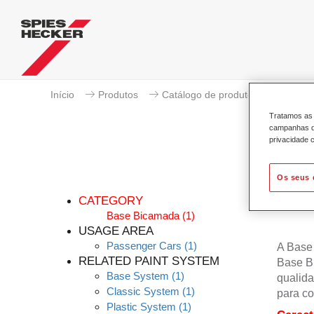
Início
Produtos
Catálogo de produtos
Base B
Tratamos as 
campanhas de
privacidade c
Os seus 
Perm
CATEGORY
Base Bicamada
(1)
USAGE AREA
Passenger Cars
(1)
A Base
RELATED PAINT SYSTEM
Base B
Base System
(1)
qualida
Classic System
(1)
para co
Plastic System
(1)