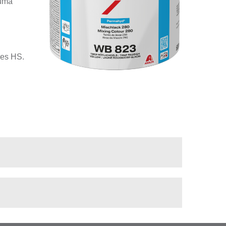
numa
zes HS.