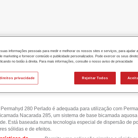
icamada
Permahyd® Mixing Colour 280 WB 823 translucent ...
suas informações pessoais para medir e melhorar os nossos sites e serviços, para ajudar 
 marketing e fornecer conteúdo e publicidade personalizados. Pode exercer os seus direit
licando no botão à direita. Para mais informações, consulte o nosso aviso de privacidade
direitos privacidade
Rejeitar Todos
Aceit
ahyd® Mixing Colour 280 WB 823 
 Permahyd 280 Perlado é adequada para utilização com Perm
icamada Nacarada 285, um sistema de base bicamada aquosa 
de. Está baseada numa tecnologia especial de dispersão de po
res sólidas e de efeitos.