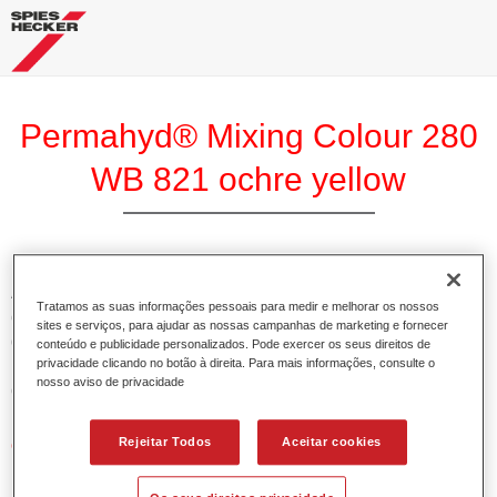
Permahyd® Mixing Colour 280
WB 821 ochre yellow
A Base Permahyd 280 Perlado é adequada para utilização
Tratamos as suas informações pessoais para medir e melhorar os nossos
com Permahyd Base Bicamada Nacarada 285, um sistema
sites e serviços, para ajudar as nossas campanhas de marketing e fornecer
de base bicamada aquosa de alta qualidade. Está baseada
conteúdo e publicidade personalizados. Pode exercer os seus direitos de
privacidade clicando no botão à direita. Para mais informações, consulte o
numa tecnologia especial de dispersão de poliuretano para
nosso aviso de privacidade
cores sólidas e de efeitos.
Rejeitar Todos
Aceitar cookies
Características do produto
Permite uma aplicação simples e rápida numa operação
de 1.5 demãos.