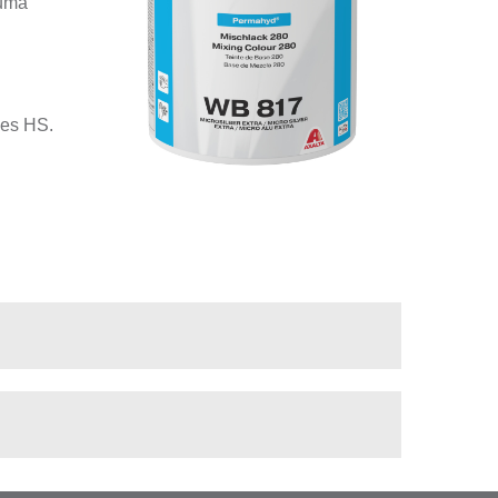
numa
zes HS.