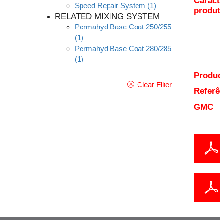
Caract
Speed Repair System
(1)
produ
RELATED MIXING SYSTEM
Permahyd Base Coat 250/255
(1)
Permahyd Base Coat 280/285
(1)
Produc
Clear Filter
Referê
GMC