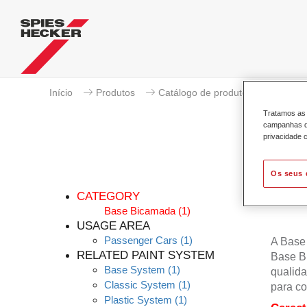
Início
Produtos
Catálogo de produtos
Base B
Tratamos as 
campanhas de
privacidade c
Os seus 
CATEGORY
Base Bicamada
(1)
USAGE AREA
Passenger Cars
(1)
A Base
RELATED PAINT SYSTEM
Base B
Base System
(1)
qualida
Classic System
(1)
para co
Plastic System
(1)