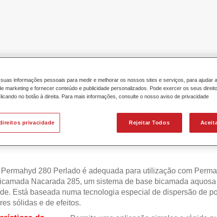
icamada
Permahyd® Mixing Colour 280 WB 817 micro silver...
suas informações pessoais para medir e melhorar os nossos sites e serviços, para ajudar 
 marketing e fornecer conteúdo e publicidade personalizados. Pode exercer os seus direit
licando no botão à direita. Para mais informações, consulte o nosso aviso de privacidade
direitos privacidade
Rejeitar Todos
Aceit
Permahyd® Mixing Colour 280 WB 
 Permahyd 280 Perlado é adequada para utilização com Perm
icamada Nacarada 285, um sistema de base bicamada aquosa 
de. Está baseada numa tecnologia especial de dispersão de po
res sólidas e de efeitos.