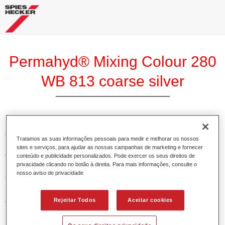
Permahyd® Mixing Colour 280
WB 813 coarse silver
A Base Permahyd 280 Perlado é adequada para utilização
Tratamos as suas informações pessoais para medir e melhorar os nossos
com Permahyd Base Bicamada Nacarada 285, um sistema
sites e serviços, para ajudar as nossas campanhas de marketing e fornecer
de base bicamada aquosa de alta qualidade. Está baseada
conteúdo e publicidade personalizados. Pode exercer os seus direitos de
privacidade clicando no botão à direita. Para mais informações, consulte o
numa tecnologia especial de dispersão de poliuretano para
nosso aviso de privacidade
cores sólidas e de efeitos.
Rejeitar Todos
Aceitar cookies
Características do produto
Permite uma aplicação simples e rápida numa operação
de 1.5 demãos.