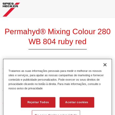
Permahyd® Mixing Colour 280
WB 804 ruby red
A Base Permahyd 280 Perlado é adequada para utilização
Tratamos as suas informações pessoais para medir e melhorar os nossos
com Permahyd Base Bicamada Nacarada 285, um sistema
sites e serviços, para ajudar as nossas campanhas de marketing e fornecer
de base bicamada aquosa de alta qualidade. Está baseada
conteúdo e publicidade personalizados. Pode exercer os seus direitos de
privacidade clicando no botão à direita. Para mais informações, consulte o
numa tecnologia especial de dispersão de poliuretano para
nosso aviso de privacidade
cores sólidas e de efeitos.
Rejeitar Todos
Aceitar cookies
Características do produto
Permite uma aplicação simples e rápida numa operação
de 1.5 demãos.