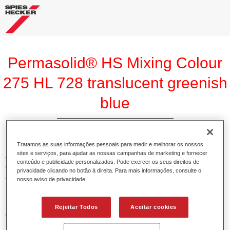
Permasolid® HS Mixing Colour
275 HL 728 translucent greenish
blue
Tratamos as suas informações pessoais para medir e melhorar os nossos
sites e serviços, para ajudar as nossas campanhas de marketing e fornecer
A Base Pemasolid HS 275 torna possível misturar as cores
conteúdo e publicidade personalizados. Pode exercer os seus direitos de
com o Permasolid HS Esmalte 275 de alta qualidade para
privacidade clicando no botão à direita. Para mais informações, consulte o
criar todas as cores lisas para a repintura de veículos de
nosso aviso de privacidade
passageiros.
Rejeitar Todos
Aceitar cookies
Características do produto
Permite uma aplicação simples e rápida numa operação