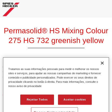
Permasolid® HS Mixing Colour
275 HG 732 greenish yellow
A Base Pemasolid HS 275 torna possível misturar as cores
Tratamos as suas informações pessoais para medir e melhorar os nossos
com o Permasolid HS Esmalte 275 de alta qualidade para
sites e serviços, para ajudar as nossas campanhas de marketing e fornecer
criar todas as cores lisas para a repintura de veículos de
conteúdo e publicidade personalizados. Pode exercer os seus direitos de
privacidade clicando no botão à direita. Para mais informações, consulte o
passageiros.
nosso aviso de privacidade
Características do produto
Rejeitar Todos
Aceitar cookies
Permite uma aplicação simples e rápida numa operação
de 1.5 demãos.
Promove tempos de secagem curtos.